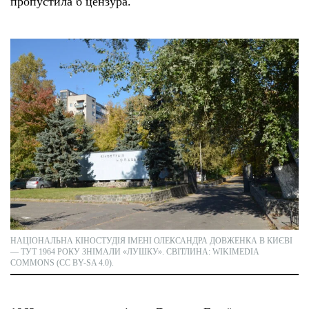
пропустила б цензура.
НАЦІОНАЛЬНА КІНОСТУДІЯ ІМЕНІ ОЛЕКСАНДРА ДОВЖЕНКА В КИЄВІ
— ТУТ 1964 РОКУ ЗНІМАЛИ «ЛУШКУ». СВІТЛИНА: WIKIMEDIA
COMMONS (CC BY-SA 4.0).