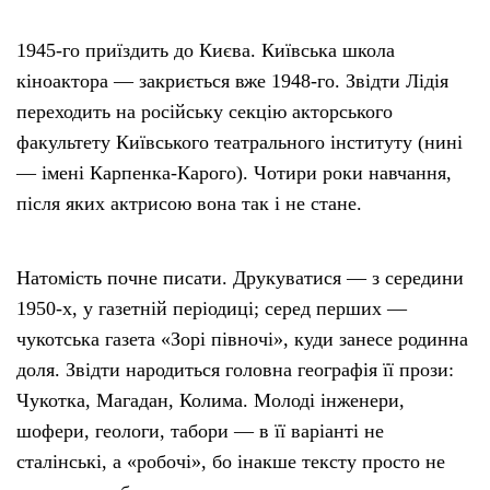
1945-го приїздить до Києва. Київська школа
кіноактора — закриється вже 1948-го. Звідти Лідія
переходить на російську секцію акторського
факультету Київського театрального інституту (нині
— імені Карпенка-Карого). Чотири роки навчання,
після яких актрисою вона так і не стане.
Натомість почне писати. Друкуватися — з середини
1950-х, у газетній періодиці; серед перших —
чукотська газета «Зорі півночі», куди занесе родинна
доля. Звідти народиться головна географія її прози:
Чукотка, Магадан, Колима. Молоді інженери,
шофери, геологи, табори — в її варіанті не
сталінські, а «робочі», бо інакше тексту просто не