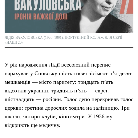
ЛІДІЯ ВАКУЛОВСЬКА (1926–1991). ПОРТРЕТНИЙ КОЛАЖ ДЛЯ СЕРІЇ
«НАШІ 26».
У рік народження Лідії всесоюзний перепис
нарахував у Сновську шість тисяч вісімсот пʼятдесят
мешканців — місто паритету: тридцять пʼять
відсотків українці, тридцять пʼять — євреї,
шістнадцять — росіяни. Голос депо перекривав голос
церкви: третина дорослих ходила на залізницю. Три
школи, чотири клуби, кінотеатри. У 1936-му
відкриють ще медичну.