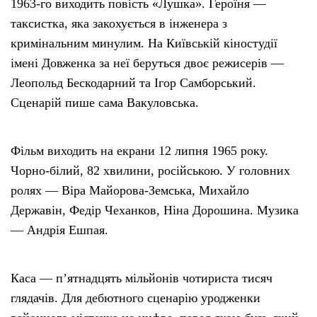
1963-го виходить повість «Лушка». Героїня —
таксистка, яка закохується в інженера з
кримінальним минулим. На Київській кіностудії
імені Довженка за неї беруться двоє режисерів —
Леопольд Бескодарний та Ігор Самборський.
Сценарій пише сама Вакуловська.
Фільм виходить на екрани 12 липня 1965 року.
Чорно-білий, 82 хвилини, російською. У головних
ролях — Віра Майорова-Земська, Михайло
Державін, Федір Чеханков, Ніна Дорошина. Музика
— Андрія Ешпая.
Каса — пʼятнадцять мільйонів чотириста тисяч
глядачів. Для дебютного сценарію уродженки