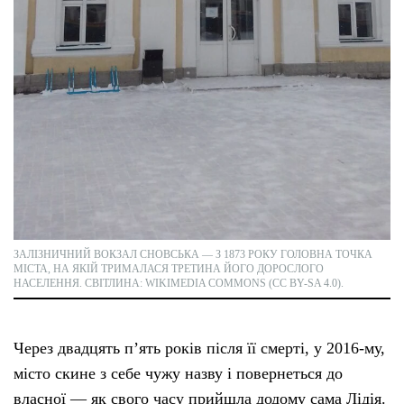
ЗАЛІЗНИЧНИЙ ВОКЗАЛ СНОВСЬКА — З 1873 РОКУ ГОЛОВНА ТОЧКА
МІСТА, НА ЯКІЙ ТРИМАЛАСЯ ТРЕТИНА ЙОГО ДОРОСЛОГО
НАСЕЛЕННЯ. СВІТЛИНА: WIKIMEDIA COMMONS (CC BY-SA 4.0).
Через двадцять пʼять років після її смерті, у 2016-му,
місто скине з себе чужу назву і повернеться до
власної — як свого часу прийшла додому сама Лідія.