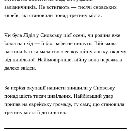
залізничників. Не встигають — тисячі сновських
євреїв, які становили понад третину міста.
Чи була Лідія у Сновську цієї осені, чи родина вже
їхала на схід — її біографи не пишуть. Військова
частина батька мала свою евакуаційну логіку, окрему
від цивільної. Найімовірніше, війну вона пережила
далеко звідси.
За період окупації нацисти знищили у Сновську
понад шість тисяч цивільних. Найбільший удар
припав на єврейську громаду, ту саму, що становила
третину міста її дитинства.