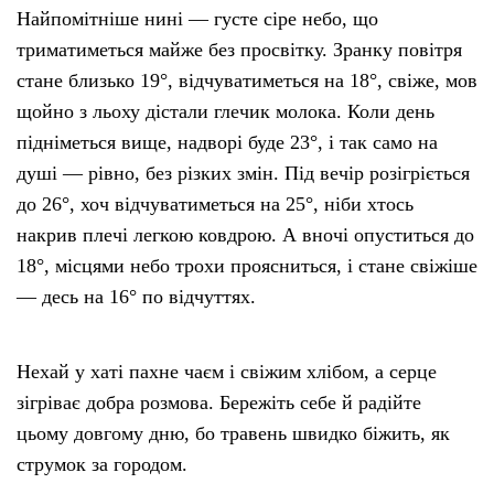
Найпомітніше нині — густе сіре небо, що
триматиметься майже без просвітку. Зранку повітря
стане близько 19°, відчуватиметься на 18°, свіже, мов
щойно з льоху дістали глечик молока. Коли день
підніметься вище, надворі буде 23°, і так само на
душі — рівно, без різких змін. Під вечір розігріється
до 26°, хоч відчуватиметься на 25°, ніби хтось
накрив плечі легкою ковдрою. А вночі опуститься до
18°, місцями небо трохи проясниться, і стане свіжіше
— десь на 16° по відчуттях.
Нехай у хаті пахне чаєм і свіжим хлібом, а серце
зігріває добра розмова. Бережіть себе й радійте
цьому довгому дню, бо травень швидко біжить, як
струмок за городом.