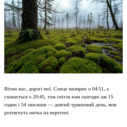
Вітаю вас, дорогі мої. Сонце визирне о 04:51, а
сховається о 20:45, тож світла нам сьогодні аж 15
годин і 54 хвилини — довгий травневий день, мов
розтягнута нитка на веретені.