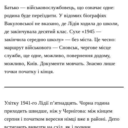
Батько — військовослужбовець, що означає одне:
родина буде переїздити. У відомих біографіях
Вакуловської не вказано, де Лідія ходила до школи,
де закінчувала десятий клас. Сухе «1945 —
закінчила середню школу» — без міста. Це чесно:
маршрут військового — Сновськ, чергове місце
служби, ще одне, можливо, повернення додому,
можливо, Київ. Документи мовчать. Знаємо лише
точки початку і кінця.
Улітку 1941-го Лідії пʼятнадцять. Чорна година
приходить швидше, ніж у Чернігова: між кінцем
серпня і початком вересня німці вже в районі. Депо
встигають вивезти на схід, як і родини