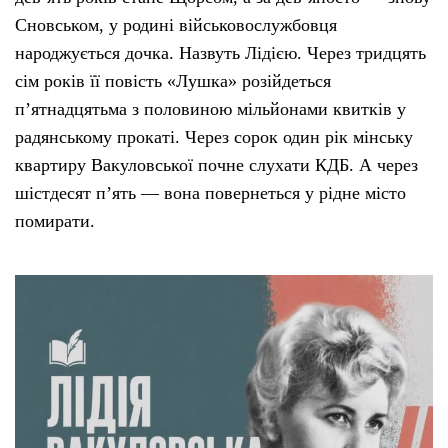
Сновськом, у родині військовослужбовця
Етичний кодекс
народжується дочка. Назвуть Лідією. Через тридцять
сім років її повість «Лушка» розійдеться
Рекламні прайси
пʼятнадцятьма з половиною мільйонами квитків у
радянському прокаті. Через сорок один рік мінську
Про нас
квартиру Вакуловської почне слухати КДБ. А через
шістдесят пʼять — вона повернеться у рідне місто
Бюджет
помирати.
Тендери
Контакти