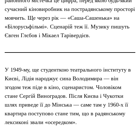
районного містечка це цифра, перед якою будь-який
сучасний кіновиробник на пострадянському просторі
мовчить. Ще через рік — «Саша-Сашенька» на
«Білорусьфільмі». Сценарій теж її. Музику пишуть
Євген Глєбов і Мікаел Тарівердієв.
У 1949-му, ще студенткою театрального інституту в
Києві, Лідія народжує сина Володимира — він
згодом теж піде в кіно, сценаристом. Чоловіком
стане Сергій Виноградов. Після Києва і Чукотки
шлях приведе її до Мінська — саме там у 1960-х її
квартира поступово стане тим, що в радянському
лексиконі звали «осередком».