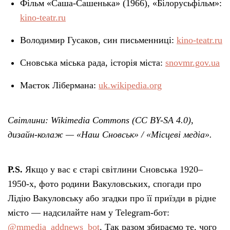
Фільм «Саша-Сашенька» (1966), «Білорусьфільм»:
kino-teatr.ru
Володимир Гусаков, син письменниці:
kino-teatr.ru
Сновська міська рада, історія міста:
snovmr.gov.ua
Маєток Лібермана:
uk.wikipedia.org
Світлини: Wikimedia Commons (CC BY-SA 4.0),
дизайн-колаж — «Наш Сновськ» / «Місцеві медіа».
P.S.
Якщо у вас є старі світлини Сновська 1920–
1950-х, фото родини Вакуловських, спогади про
Лідію Вакуловську або згадки про її приїзди в рідне
місто — надсилайте нам у Telegram-бот:
@mmedia_addnews_bot
. Так разом збираємо те, чого