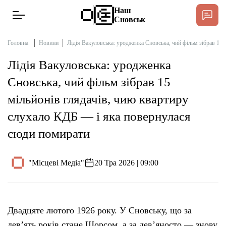
Наш
Сновськ
Головна
Новини
Лідія Вакуловська: уродженка Сновська, чий фільм зібрав 15
Лідія Вакуловська: уродженка
Новини
Сновська, чий фільм зібрав 15
Спільнота Місцевих
мільйонів глядачів, чию квартиру
Інтерв’ю
слухало КДБ — і яка повернулася
сюди помирати
Тексти
"Місцеві Медіа"
20 Тра 2026 | 09:00
Публікації
Довідник
Двадцяте лютого 1926 року. У Сновську, що за
Редакційна політика
девʼять років стане Щорсом, а за девʼяносто — знову