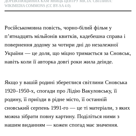
ДОРЕВОЛЮЦІЙНИХ КАМʼЯНИЦЬ ЦЕНТРУ МІСТА. СВІТЛИНА:
WIKIMEDIA COMMONS (CC BY-SA 4.0).
Російськомовна повість, чорно-білий фільм у
пʼятнадцять мільйонів квитків, кадебешна справа і
повернення додому за чотири дні до незалежної
України — це доля, що міцно тримається за Сновськ,
навіть коли її авторка довгі роки жила деінде.
Якщо у вашій родині збереглися світлини Сновська
1920–1950-х, спогади про Лідію Вакуловську, її
родину, її приїзди в рідне місто, її останній
сновський серпень 1991-го — це ті матеріали, з яких
можна зібрати повну картину. Поділіться ними з
нашим виданням — кожен спогад має значення.