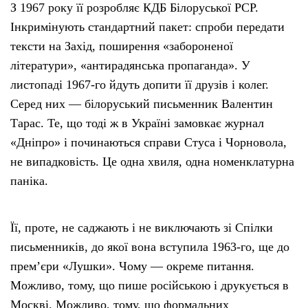
З 1967 року її розробляє КДБ Білоруської РСР.
Інкримінують стандартний пакет: спроби передати
тексти на Захід, поширення «забороненої
літератури», «антирадянська пропаганда». У
листопаді 1967-го йдуть допити її друзів і колег.
Серед них — білоруський письменник Валентин
Тарас. Те, що тоді ж в Україні замовкає журнал
«Дніпро» і починаються справи Стуса і Чорновола,
не випадковість. Це одна хвиля, одна номенклатурна
паніка.
Її, проте, не саджають і не виключають зі Спілки
письменників, до якої вона вступила 1963-го, ще до
премʼєри «Лушки». Чому — окреме питання.
Можливо, тому, що пише російською і друкується в
Москві. Можливо, тому, що формальних