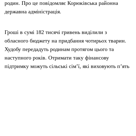
родин. Про це повідомляє Корюківська районна
державна адміністрація.
Гроші в сумі 182 тисячі гривень виділили з
обласного бюджету на придбання чотирьох тварин.
Худобу передадуть родинам протягом цього та
наступного років. Отримати таку фінансову
підтримку можуть сільські сім’ї, які виховують п’ять
і більше дітей.
Прийом документів триває до 5 серпня. Для участі у
програмі варто звернутися до сектору
агропромислового розвитку Корюківської
райдержадміністрації за адресою: м. Корюківка, вул.
Шевченка, буд. 60.