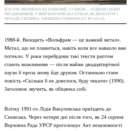
МАЄТОК ЛІБЕРМАНА НА БАНКОВІЙ, 2 У КИЄВІ — БУДІВЛЯ СПІЛКИ
ПИСЬМЕННИКІВ, У ЯКІЙ ВАКУЛОВСЬКА БУВАЛА ЯК ДРАМАТУРГ І
ПРОЗАЇК. СВІТЛИНА: WIKIMEDIA COMMONS (CC BY-SA 4.0).
1988-й. Виходить «Вольфрам — це важкий метал».
Метал, що не плавиться, навіть коли все навколо вже
потекло. У роки перебудови такі тексти раптом
стають можливими — після майже двадцятирічної
паузи її проза знову йде друком. Останньою стане
повість «Скільки б не довелося, буду чекати» (1990).
Заголовок звучить, як обіцянка собі.
Влітку 1991-го Лідія Вакуловська приїздить до
Сновська. Через чотири дні після того, як 24 серпня
Верховна Рада УРСР проголошує Акт незалежності