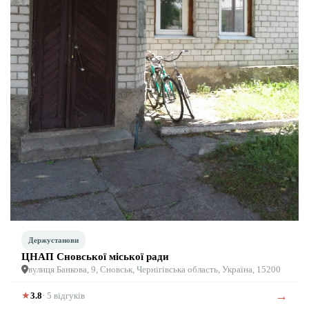
Держустанови
ЦНАП Сновської міської ради
вулиця Банкова, 9, Сновськ, Чернігівська область, Україна, 15200
→
★
3.8
· 5 відгуків