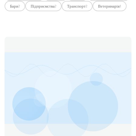
Бари
Підприємства
Транспорт
Ветеринарія
2
2
2
1
Етичний кодекс
Рекламні прайси
Про нас
Бюджет
Тендери
Контакти