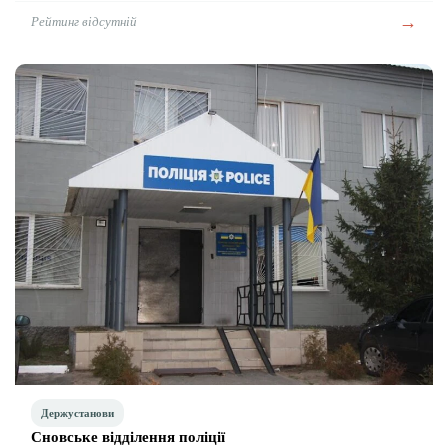
→
Рейтинг відсутній
Держустанови
Сновське відділення поліції