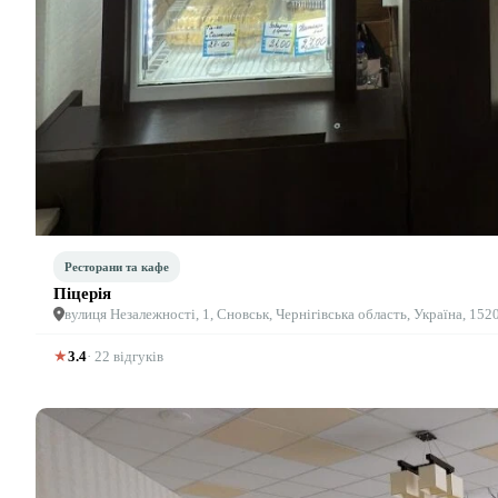
Ресторани та кафе
Піцерія
вулиця Незалежності, 1, Сновськ, Чернігівська область, Україна, 152
★
3.4
· 22 відгуків