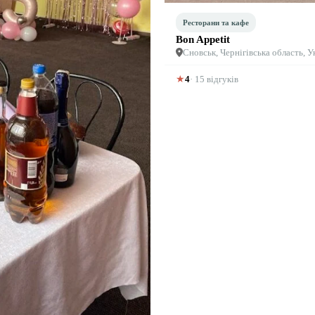
Ресторани та кафе
Bon Appetit
Сновськ, Чернігівська область, У
★
4
· 15 відгуків