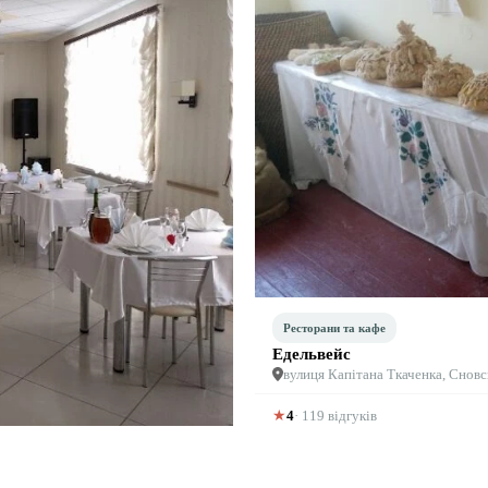
Ресторани та кафе
Едельвейс
вулиця Капітана Ткаченка, Сновсь
★
4
· 119 відгуків