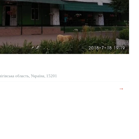
гівська область, Україна, 15201
→