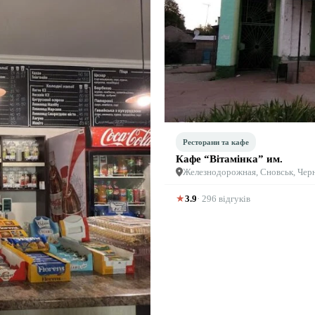
Ресторани та кафе
Кафе “Вітамінка” им.
Железнодорожная, Сновськ, Черні
★
3.9
· 296 відгуків