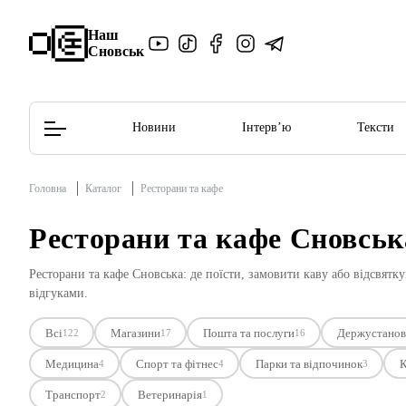
Наш
Сновськ
Новини
Інтерв’ю
Тексти
Головна
Каталог
Ресторани та кафе
Редакційна політика
Етичний кодекс
Ресторани та кафе Сновськ
Ресторани та кафе Сновська: де поїсти, замовити каву або відсвятку
відгуками.
Всі
Магазини
Пошта та послуги
Держустанов
122
17
16
Медицина
Спорт та фітнес
Парки та відпочинок
К
4
4
3
Транспорт
Ветеринарія
2
1