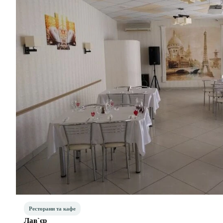
Ресторани та кафе
Лав`єр