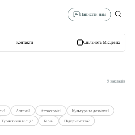
Написати нам
Контакти
Спільнота Місцевих
9 закладів
си
Аптеки
Автосервіс
Культура та дозвілля
6
5
4
4
Туристичні місця
Бари
Підприємства
2
2
2