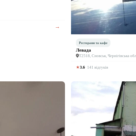
→
Ресторани та кафе
Левада
Т2518, Сновськ, Чернігівська обл
★
3.6
· 141 відгуків