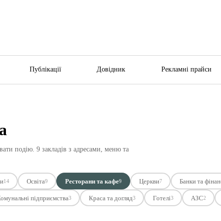
Публікації
Довідник
Рекламні прайси
а
вати подію. 9 закладів з адресами, меню та
и
Освіта
Ресторани та кафе
Церкви
Банки та фінан
14
9
9
7
омунальні підприємства
Краса та догляд
Готелі
АЗС
3
3
3
2