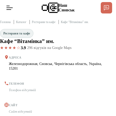
Наш
Сновськ
Головна
Каталог
Ресторани та кафе
Кафе “Вітамінка” им.
Ресторани та кафе
Кафе “Вітамінка” им.
Новини
Спільнота Місцевих
★★★★☆
3.9
·
296 відгуків на Google Maps
Інтерв’ю
АДРЕСА
Железнодорожная, Сновськ, Чернігівська область, Україна,
15201
Тексти
Публікації
ТЕЛЕФОН
Телефон відсутній
Довідник
САЙТ
Сайт відсутній
Редакційна політика