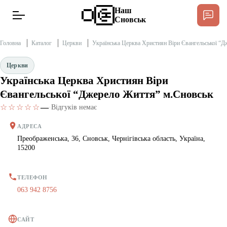
Наш
Сновськ
Головна
Каталог
Церкви
Українська Церква Християн Віри Євангельської “
Церкви
Українська Церква Християн Віри
Новини
Спільнота Місцевих
Євангельської “Джерело Життя” м.Сновськ
☆☆☆☆☆
—
Інтерв’ю
·
Відгуків немає
АДРЕСА
Тексти
Преображенська, 36, Сновськ, Чернігівська область, Україна,
15200
Публікації
ТЕЛЕФОН
063 942 8756
Довідник
Редакційна політика
САЙТ