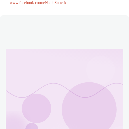
www.facebook.com/eNadiaSnovsk
Етичний кодекс
Рекламні прайси
Про нас
Бюджет
Тендери
Контакти