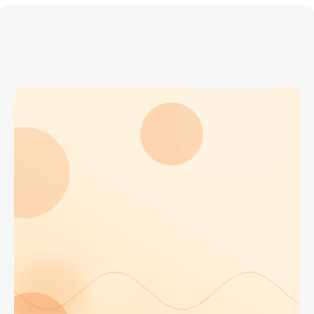
Етичний кодекс
Рекламні прайси
Про нас
Бюджет
Тендери
Контакти