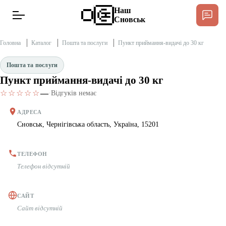
Наш
Сновськ
Головна
Каталог
Пошта та послуги
Пункт приймання-видачі до 30 кг
Пошта та послуги
Пункт приймання-видачі до 30 кг
Новини
Спільнота Місцевих
☆☆☆☆☆
—
·
Відгуків немає
Інтерв’ю
АДРЕСА
Сновськ, Чернігівська область, Україна, 15201
Тексти
ТЕЛЕФОН
Публікації
Телефон відсутній
Довідник
САЙТ
Сайт відсутній
Редакційна політика