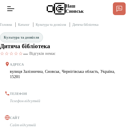
Наш
Сновськ
Головна
Каталог
Культура та дозвілля
Дитяча бібліотека
Культура та дозвілля
Дитяча бібліотека
Новини
Спільнота Місцевих
☆☆☆☆☆
—
·
Відгуків немає
Інтерв’ю
АДРЕСА
вулиця Залізнична, Сновськ, Чернігівська область, Україна,
15201
Тексти
Публікації
ТЕЛЕФОН
Телефон відсутній
Довідник
САЙТ
Сайт відсутній
Редакційна політика