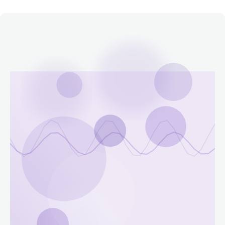
Етичний кодекс
Рекламні прайси
Про нас
Бюджет
Тендери
Контакти